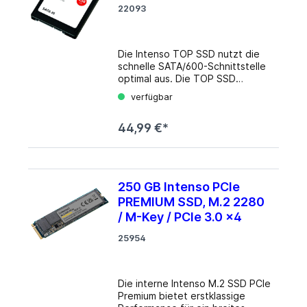
22093
Die Intenso TOP SSD nutzt die
schnelle SATA/600-Schnittstelle
optimal aus. Die TOP SSD
erreicht Datentransferraten von
verfügbar
bis zu 520 MB/s. Durch den
Verzicht auf bewegliche Bauteile
44,99 €*
bieten Solid State Drives nicht
nur eine größere Robustheit als
herkömmliche Festplatten, sie
sparen auch Energie und
ermöglichen erheblich schnellere
250 GB Intenso PCIe
Zugriffszeiten. Details Bauform:
PREMIUM SSD, M.2 2280
Solid State Drive (SSD)
Formfaktor: 2.5" Schnittstelle:
/ M-Key / PCIe 3.0 x4
SATA 6Gb/s Lesen: 520MB/s
25954
Schreiben: 500MB/s SLC-Cached
Protokoll: AHCI
Leistungsaufnahme: keine
Angabe (maximal), keine Angabe
Die interne Intenso M.2 SSD PCIe
(Betrieb), keine Angabe
Premium bietet erstklassige
(Leerlauf), keine Angabe