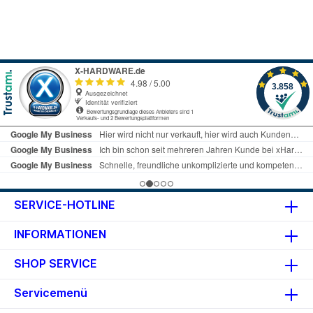
Wiedergabe. 14 mm Ultra Slim
Drive. Details Bauform: 5.25"
SlimLine (extern) Einzug:
Schublade DVD-R (SL): 8x
DVD+R (SL): 8x DVD-RW (SL): 6x
DVD+RW (SL): 8x DVD-ROM (SL):
8x DVD-R (DL): 8x DVD+R (DL):
8x DVD-RAM (SL): 5x CD-R: 24x
CD-RW: 24x CD-ROM: 24x
Schreibpuffer: - Abmessungen:
137.5x14x144mm (BxHxT)
Gewicht: 200g Besonderheiten:
M-DISC Info beim Hersteller
SERVICE-HOTLINE
INFORMATIONEN
SHOP SERVICE
Servicemenü