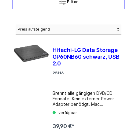
Filter
Hitachi-LG Data Storage
GP60NB60 schwarz, USB
2.0
25116
Brennt alle gängigen DVD/CD
Formate. Kein externer Power
Adapter benötigt. Mac
kompatibel. Unterstützt M-Disk
verfügbar
für 1000 Jahre Datensicherheit.
Silent Play für besonders leises
39,90 €*
Abspielen. Jamless Play Support
für unterbrechungsarme