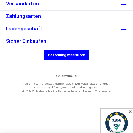
Versandarten
Zahlungsarten
Ladengeschäft
Sicher Einkaufen
Bestellung widerrufen
Kontaktformular
* Alle Preise inkl. gesetzl. Mehrwertsteuer zzgl.
Versandkosten
und ggf.
Nachnahmegebühren, wenn nicht anders angegeben.
© 2026 X-Hardware.de - Alle Rechte vorbehalten. Theme by
ThemeWare®
✕