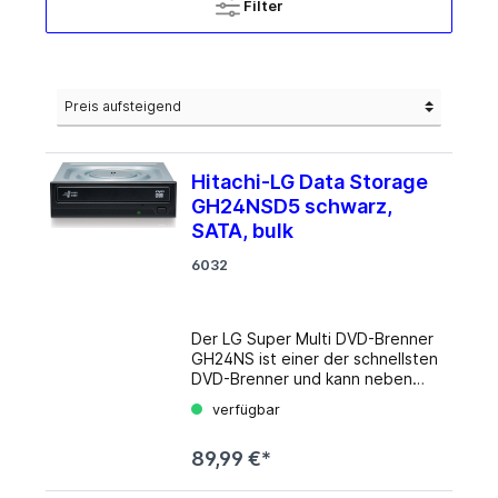
Filter
Hitachi-LG Data Storage
GH24NSD5 schwarz,
SATA, bulk
6032
Der LG Super Multi DVD-Brenner
GH24NS ist einer der schnellsten
DVD-Brenner und kann neben
CDs und DVDs auch DVD-RAM-
verfügbar
Medien beschreiben und lesen -
diese eignen sich durch ihre
89,99 €*
Langlebigkeit vor allem zur
Datensicherung. Der Brenner