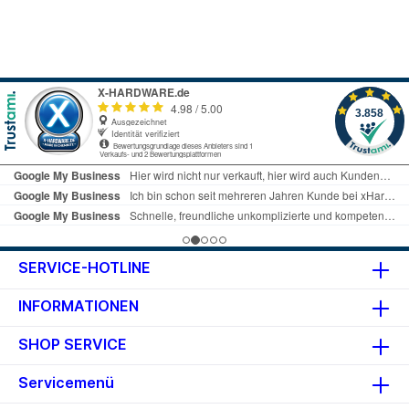
unterstützt SecurDisc - ein
innovatives Sicherheitssystem
für DVD- und CD-Medien. Durch
eine digitale Signatur wird die
Sicherheit und Zuverlässigkeit
von gebrannten DVD- und CD-
Medien erhöht. Eine
Passwortverschlüsselung
verhindert unbefugten Zugriff
auf die gespeicherten Daten.
Der Benutzer kann die Daten nur
durch Eingabe eines Passwortes
und entsprechender Software
einsehen. Details Anschlüsse: 7-
Pin-SATA Cache: 2048 kB Art der
Medien-Zuführung: Schublade
Zugriffszeit: CD 125 ms DVD 145
SERVICE-HOTLINE
ms: DVD-RAM 175 ms
Lesegeschwindigkeit: CD 48 x,
INFORMATIONEN
DVD 16 x, DVD-RAM 12 x
Schreibgeschwindigkeit: CD-R
SHOP SERVICE
48 x, CD-RW 32 x, DVD-R 24 x,
DVD-RW 6 x, DVD+R 24 x,
DVD+RW 8 x, DVD-R Dual Layer
Servicemenü
12 x, DVD+R Double Layer 16 x,