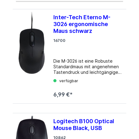
Inter-Tech Eterno M-
3026 ergonomische
Maus schwarz
16700
Die M-3026 ist eine Robuste
Standardmaus mit angenehmen
Tastendruck und leichtgängigem
Scrollrad. Ein 1000dpi Sensor
verfügbar
ermöglicht präzises Arbeiten.
Das ausreichend lange Kabel mit
6,99 €*
USB-Anschluss macht
unabhängig von Batterien.
Details Produktbeschreibung:
Inter-Tech Eterno M-3026
ergonomische Maus schwarz
Logitech B100 Optical
Gerätetyp: Maus Ausrichtung:
Mouse Black, USB
Rechts- und linkshändig
Anschlusstechnik: Verkabelt -
10862