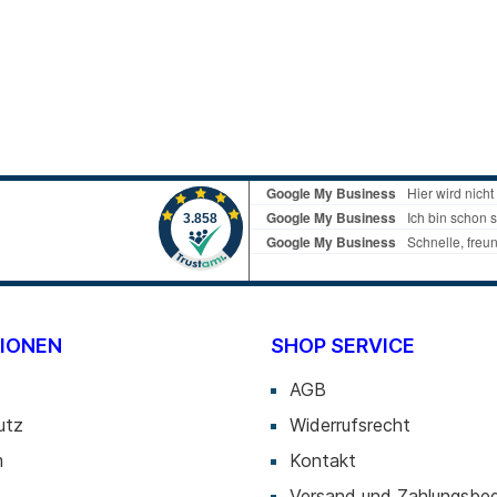
Blu-ray
 CD
 DVD
Zubehör
ten
 Sticks
 Sticks
IONEN
SHOP SERVICE
AGB
utz
Widerrufsrecht
m
Kontakt
Versand und Zahlungsbe