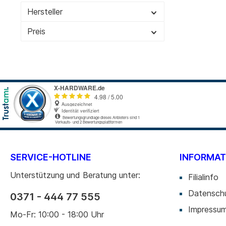
Hersteller
Cardreader
Medien 
Laufwerke Blue-ray
Medien
Preis
Laufwerke Diskette
Medien
Laufwerke DVD-RW
Medien 
Laufwerke DVD-RW intern
SD-Kar
USB 2.0
USB 3.0
Zur Kategorie PC-Komponenten
SERVICE-HOTLINE
INFORMAT
Unterstützung und Beratung unter:
Filialinfo
Datensch
0371 - 444 77 555
Impressu
Mo-Fr: 10:00 - 18:00 Uhr