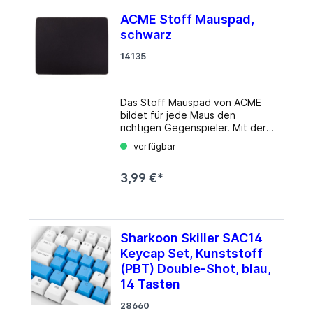
ACME Stoff Mauspad,
schwarz
14135
Das Stoff Mauspad von ACME
bildet für jede Maus den
richtigen Gegenspieler. Mit der
Schaumstoff-Unterseite gerät
verfügbar
das Mauspad nicht ins Rutschen
während der Benutzung, und mit
3,99 €*
einer Größe von 225 (L) x 5 (H) x
252 (T) mm bietet es genug
Platz für den normalen Betrieb.
Details Produktbeschreibung:
ACME Stoff Mauspad
Sharkoon Skiller SAC14
Produkttyp: Mauspad
Keycap Set, Kunststoff
Produktmaterial: Schaumstoff,
Stoff Abmessungen (Breite x
(PBT) Double-Shot, blau,
Tiefe x Höhe): 225 mm x 252 mm
14 Tasten
x 5 mm
28660