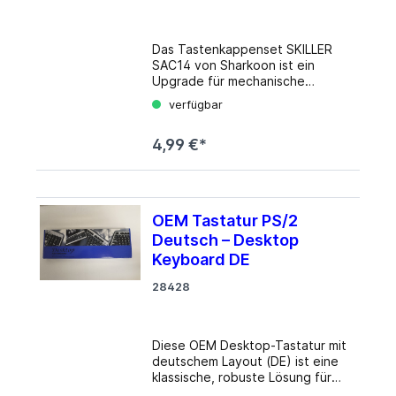
Das Tastenkappenset SKILLER
SAC14 von Sharkoon ist ein
Upgrade für mechanische
Tastaturen, das dank der
verfügbar
Verwendung von PBT-Kunststoff
äußerst verschleißresistent ist.
4,99 €*
Die robuste Bauweise verringert
den Abrieb und den mit der Zeit
entstehenden Glanzeffekt auf
der Oberfläche. Die SAC14-
Tastenkappen sind nicht nur ein
OEM Tastatur PS/2
gewöhnlicher Tastenersatz,
Deutsch – Desktop
sondern verwandeln jedes
Keyboard in einen echten
Keyboard DE
Hingucker. Im stylischen Blau
28428
gehalten, heben sich die Kappen
deutlich von den restlichen
Tasten ab und sorgen für einen
individuellen Touch. Die Caps
Diese OEM Desktop-Tastatur mit
sind zudem illuminationsgeeignet
deutschem Layout (DE) ist eine
gestaltet und somit ebenfalls in
klassische, robuste Lösung für
Tastaturen mit RGB-
Büro- und Industrieumgebungen.