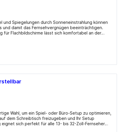
Mainboards Mini-ITX / SoC
Cooling
el und Spiegelungen durch Sonneneinstrahlung können
CPU Kühler
rms und damit das Fernsehvergnügen beeinträchtigen.
ür Flachbildschirme lässt sich komfortabel an der
CPU Wasserkühler AIO
nnen Sie Ihren Bildschirm äußerst flexibel
tätsmaterial ist diese Halterung geeignet für eine
Lüfter Gehäuse
laygrößen und sorgt für zuverlässige Befestigung über
Lüfter Steuerung
ätten, Klassen- und Konferenzräume, digitale
schirm
Lüfter Zubehör
e Montage,
n 13?
Wärmeleitpaste
abstand Lieferumfang:
stellbar
Zubehör
Universal Gelenkarmhalterung für Flachbildschirme, Montagematerial und Anleitung Info beim Hersteller
tige Wahl, um ein Spiel- oder Büro-Setup zu optimieren,
 auf dem Schreibtisch freizugeben und Ihr Setup
eit von 10 kg. Diese Einzelmonitorhalterung eignet sich
TV-Karten