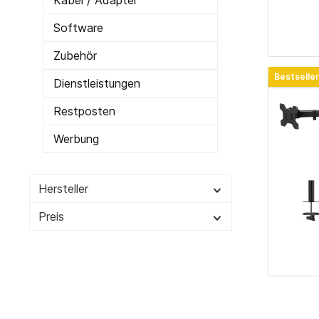
Kabel / Adapter
Cardreader
Medien 
Software
Laufwerke Blue-ray
Medien
Zubehör
Laufwerke Diskette
Medien
Bestseller
Dienstleistungen
Laufwerke DVD-RW
Medien 
Laufwerke DVD-RW intern
SD-Kar
Restposten
USB 2.0
Werbung
USB 3.0
Hersteller
Zur Kategorie PC-Komponenten
Preis