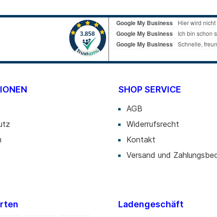
unter und um die Bildschirme herum freier, biete
mehr. Aufbewahrungsfach für Inbusschlüssel Aufbewahrungsfach für Inbusschlüssel, wird ebenfalls
komplett mit Anleitung sowie allen Befestigungs-
einfache Installation benötigt werden. Handschr
Kabelmanagementsystem Mit den integrierten Kabelführungsklemmen gehen Sie noch einen Schritt
weiter in Richtung Ästhetik. Verlegen Sie die 
Schreibtisch. Mit mehr Schirmen und weniger Kab
Abnehmbares VESA VESA-Platten lassen sich schnell montieren und für einfache Installationen
abnehmen. Geeignet für Monitore und Fernseh
2 Installationsarten Klemmenmontage Die Monitor Halterung kann in Klammermethode an
IONEN
SHOP SERVICE
Schreibtischen bis zu einer Dicke von 10 mm b
erforderlich ist. Durchsteckmontage Die Durchsteckmontage ermöglicht die Befestigung an jeder
AGB
Arbeitsfläche mit einer Montagebohrung glatt u
utz
Widerrufsrecht
m
Kontakt
Versand und Zahlungsbe
rten
Ladengeschäft