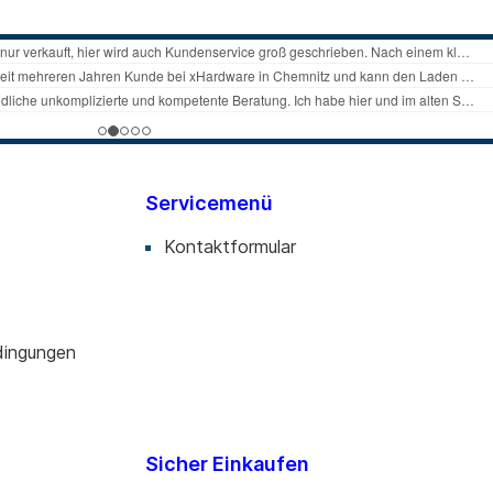
t mehr Platz für Akten, Papierkram, Schreibutensilien und
 und Befestigungsmaterialien geliefert, die für eine
auben zur einfacheren Installation des Monitors.
Kabel in wenigen Sekunden am Arm und hinter dem
eln werden Sie Ihre Produktivität deutlich steigern.
er mit VESA-Größen von 75 x 75 mm oder 100 x 100 mm.
Servicemenü
efestigt werden, ohne dass eine Montagebohrung
Kontaktformular
nd einfach.
dingungen
Sicher Einkaufen