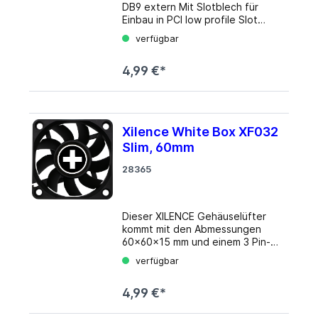
DB9 extern Mit Slotblech für
Einbau in PCI low profile Slot
Systemvoraussetzung: PC mit
verfügbar
einem freien PCI Slot, ein freier
COM Ports intern Packungsinhalt:
4,99 €*
Slotblech 1 x COM Port
Xilence White Box XF032
Slim, 60mm
28365
Dieser XILENCE Gehäuselüfter
kommt mit den Abmessungen
60x60x15 mm und einem 3 Pin-
Boardstecker. Der Lüfter hat
verfügbar
eine Drehzahl von 2100
Umdrehungen pro Minute und
4,99 €*
kann 20,4 Kubikmeter Luft in
einer Stunde bewegen. Details