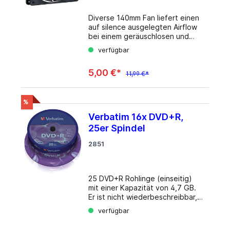
Diverse 140mm Fan liefert einen
auf silence ausgelegten Airflow
bei einem geräuschlosen und
ausdauerndem Betrieb. Details
verfügbar
Maße: 140x140x25mm (B x H x
T) Material: Kunststoff Farbe:
5,00 €*
Schwarz Anschluss: 3-Pin
11,99 €*
Drehzahl: ab 800rpm Es handelt
sich hierbei um Ware ohne
Originalverpackung zB.
%
Sharkoon, BeQuiet usw.
Verbatim 16x DVD+R,
25er Spindel
2851
25 DVD+R Rohlinge (einseitig)
mit einer Kapazität von 4,7 GB.
Er ist nicht wiederbeschreibbar,
kann aber in vielen modernen
verfügbar
DVD-Laufwerken und DVD-
Spielern eingelesen werden.