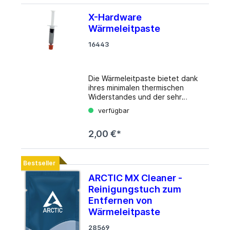
X-Hardware
Wärmeleitpaste
16443
Die Wärmeleitpaste bietet dank
ihres minimalen thermischen
Widerstandes und der sehr
guten Wärmeleitfähigkeit von 4
verfügbar
W/(m*K) hohe Leistungsfähigkeit
für alle gängigen Anwendungen
2,00 €*
im Kühlerbereich. Der Verzicht
auf Metallkomponenten sorgt
dafür, dass die Paste nicht
elektrisch leitfähig ist und somit
Bestseller
gefahrlos auch auf kritische
ARCTIC MX Cleaner -
Stellen wie freiliegende GPUs
Reinigungstuch zum
oder Spannungswandler
aufgetragen werden kann.
Entfernen von
Details Menge: 1,0 - 1,5g
Wärmeleitpaste
28569