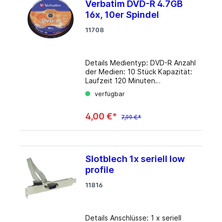
Abmessungen: 2,5 mm x 100 mm
Verbatim DVD-R 4.7GB
(B x L) Farbe: Schwarz Material:
16x, 10er Spindel
PA 66 Zugfestigkeit: 8,1 kg
Temperatur: -20° ~ 80°
11708
Lieferumfang: 100x Kabelbinder
Info beim Hersteller
Details Medientyp: DVD-R Anzahl
der Medien: 10 Stück Kapazität:
Laufzeit 120 Minuten
Schreibgeschwindigkeit: 16 fach
verfügbar
Verpackung: Spindel
4,00 €*
7,99 €*
Slotblech 1x seriell low
profile
11816
Details Anschlüsse: 1 x seriell