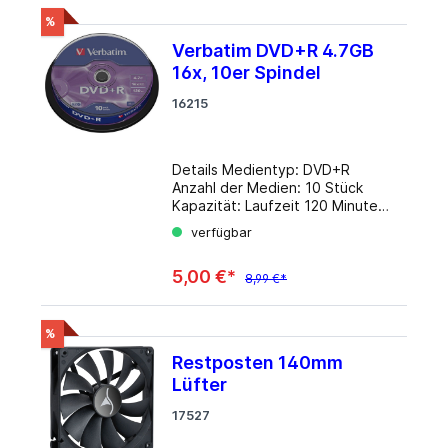
Lüfteranschluss: 3-Pin
Abmessungen: 60x60x15mm
%
(BxHxT) Drehzahl: 2100rpm
Verbatim DVD+R 4.7GB
Luftdurchsatz: 20.4m³/​h (12.01
16x, 10er Spindel
CFM) Lautstärke: 22dB(A)
Lüfterlager: hydrodynamisches
16215
Gleitlager Spannungsbereich: 6-
13.8V Farbe: schwarz (Rahmen),
schwarz (Rotor) Garantie: 2
Jahre Info beim Hersteller
Details Medientyp: DVD+R
Anzahl der Medien: 10 Stück
Kapazität: Laufzeit 120 Minuten
Schreibgeschwindigkeit: 16 fach
verfügbar
Verpackung: Spindel
5,00 €*
8,99 €*
%
Restposten 140mm
Lüfter
17527