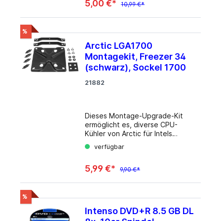
5,00 €*
Geeignet für 16fach Schreiben.
10,99 €*
Typ DVD-R, einseitig,
einschichtig, DVD for General
Kapazität 4,7 GB (120 Minuten)
%
Schreibgeschwindigkeit 16 fach
Arctic LGA1700
Anzahl 25 Verpackung Spindel
Montagekit, Freezer 34
(schwarz), Sockel 1700
21882
Dieses Montage-Upgrade-Kit
ermöglicht es, diverse CPU-
Kühler von Arctic für Intels
LGA1700 Plattform (LGA17xx-
verfügbar
Familie) nachzurüsten. Das Set
ist mit allen Varianten der
5,99 €*
Freezer-34-Serie kompatibel,
9,90 €*
was zur Reduktion von
unnötigem Abfall beiträgt und
wertvolle Ressourcen einspart.
%
Die schwarz gefärbten
Intenso DVD+R 8.5 GB DL
Halterungen sorgen für einen