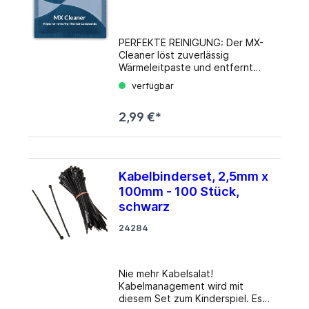
PERFEKTE REINIGUNG: Der MX-
Cleaner löst zuverlässig
Wärmeleitpaste und entfernt
mühelos Spuren und Rückstände
verfügbar
von Wärmeleitpads SCHONENDE
WIRKSTOFFE: Limonen ist ein
2,99 €*
natürliches Antioxidans,
gewonnen aus der Schale von
Zitrusfrüchten und daher frei von
Benzolen oder Alkoholen Das
Reinigungstuch ist einzeln
Kabelbinderset, 2,5mm x
verpackt. Dadurch ist es vor
100mm - 100 Stück,
Austrocknung geschützt und
eignet sich auch für
schwarz
Hobbybastler.
24284
BENUTZERFREUNDLICH: Das
feuchte, mikrofeine Zellstofftuch
zur Reinigung von Prozessoren,
Kühlerböden und Prozessorchips
Nie mehr Kabelsalat!
ist effektiv in der Wirkung und
Kabelmanagement wird mit
benutzerfreundlich in der
diesem Set zum Kinderspiel. Es
Anwendung 100 % BIOLOGISCH