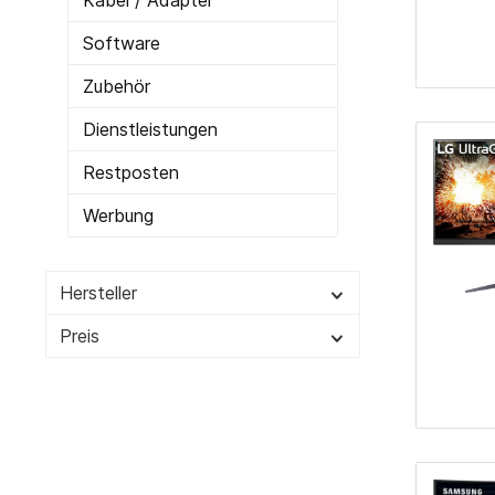
Kabel / Adapter
Cardreader
Medien 
Software
Laufwerke Blue-ray
Medien
Zubehör
Laufwerke Diskette
Medien
Dienstleistungen
Laufwerke DVD-RW
Medien 
Laufwerke DVD-RW intern
SD-Kar
Restposten
USB 2.0
Werbung
USB 3.0
Hersteller
Zur Kategorie PC-Komponenten
Preis