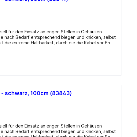
ell für den Einsatz an engen Stellen in Gehäusen
ch je nach Bedarf entsprechend biegen und knicken, selbst
ist die extreme Haltbarkeit, durch die die Kabel vor Bruch
en Einsatz der SATA FLEXI Kabel ist die Nutzung von
tecker können einfach in die gewünschte Richtung
ker liefern auch bei engen Platzverhältnissen mehr
zusätzlich gewährleisten die Metallclips sicheres
rraten von bis zu 6 Gb/s und sind abwärtskompatibel zu
Gb/s Abwärtskompatibel zu SATA 1.5 Gb/s und 3 Gb/s
i - schwarz, 100cm (83843)
ell für den Einsatz an engen Stellen in Gehäusen
ch je nach Bedarf entsprechend biegen und knicken, selbst
ist die extreme Haltbarkeit, durch die die Kabel vor Bruch