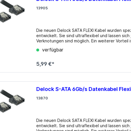
13905
Die neuen Delock SATA FLEXI Kabel wurden spezi
entwickelt. Sie sind ultraflexibel und lassen si
Verknotungen sind möglich. Ein weiterer Vorteil 
oder Materialschwäche bewahrt werden. Durch d
verfügbar
abgewinkelten Steckern nicht mehr nötig, die S
gebogen werden. Die extra kurz gehaltenen Stec
Spielraum und sind praktisch in der Anwendung, 
5,99 €*
Einrasten. Die Kabel unterstützen Datentransfe
den vorherigen SATA Versionen. Details Anschlüsse: SATA 6 Gb/s 7 Pin Stecker gerade > SATA 6 Gb/s 7
Pin Stecker gerade Datentransferrate bis zu 6 
Drahtquerschnitt: 28 AWG Farbe: Kabel schwarz, Anschlüsse schwarz Mit Metallclips Verpackung: Poly
Bag
Delock S-ATA 6Gb/s Datenkabel Flex
13870
Die neuen Delock SATA FLEXI Kabel wurden spezi
entwickelt. Sie sind ultraflexibel und lassen si
Verknotungen sind möglich. Ein weiterer Vorteil 