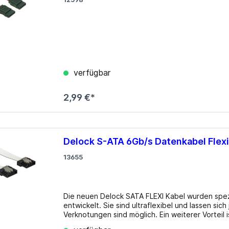
USB 3.0
los
lgebunden
Gehäuse
ms
zteile
Big Tower
k Netzteile
HTPC mini-ITX
verfügbar
Midi Tower
µATX Tower
2,99 €*
Delock S-ATA 6Gb/s Datenkabel Flexi
13655
Die neuen Delock SATA FLEXI Kabel wurden spezi
entwickelt. Sie sind ultraflexibel und lassen si
Verknotungen sind möglich. Ein weiterer Vorteil 
oder Materialschwäche bewahrt werden. Durch d
medien
Erweiterungskarten