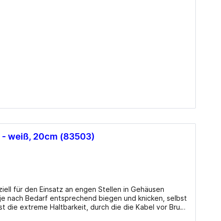
Mainboards Mini-ITX / SoC
Cooling
CPU Kühler
CPU Wasserkühler AIO
Lüfter Gehäuse
Lüfter Steuerung
Lüfter Zubehör
Wärmeleitpaste
 - weiß, 20cm (83503)
Zubehör
ell für den Einsatz an engen Stellen in Gehäusen
ch je nach Bedarf entsprechend biegen und knicken, selbst
ist die extreme Haltbarkeit, durch die die Kabel vor Bruch
en Einsatz der SATA FLEXI Kabel ist die Nutzung von
TV-Karten