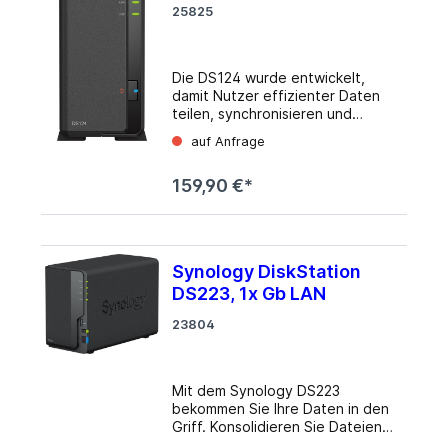
25825
Die DS124 wurde entwickelt,
damit Nutzer effizienter Daten
teilen, synchronisieren und
zusammenarbeiten können. Mit
auf Anfrage
Synology Drive können Benutzer
ihre Dateien und Medien von
159,90 €*
überall aus öffnen, verwalten
und teilen. Verfügbar für PC,
Mac, Linux, Chromebook,
Android, iOS und alle Geräte mit
einem Browser - Zugriff jederzeit
Synology DiskStation
und überall. Das Synology DS124
DS223, 1x Gb LAN
sorgt für Intelligente Sicherung
und Synchronisierung. Benutzer
23804
schützen sich mit
Ordnersicherung in Echtzeit oder
nach Zeitplan vor Ransomware
oder versehentlichem Löschen.
Mit dem Synology DS223
Reduzieren Sie den lokalen
bekommen Sie Ihre Daten in den
Speicherbedarf mit der
Griff. Konsolidieren Sie Dateien
Synchronisierung bei Bedarf, die
aus verschiedenen Quellen in