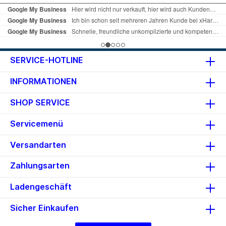
Sichern Sie Ihre Dateien stilvoll
mit dem SanDisk Ultra Flair USB
3.0 Flash-Laufwerk. Details
Produkttyp: USB-Flash-Laufwerk
Speicherkapazität: 256 GB
Abmessungen (BxHxT):
12x43x4mm Geschwindigkeit:
SERVICE-HOTLINE
150 MB/s (Lesen)
Besonderheiten: fünf Jahre
INFORMATIONEN
Herstellergarantie Schnittstelle:
USB-A 3.0
SHOP SERVICE
Servicemenü
Versandarten
Zahlungsarten
Ladengeschäft
Sicher Einkaufen