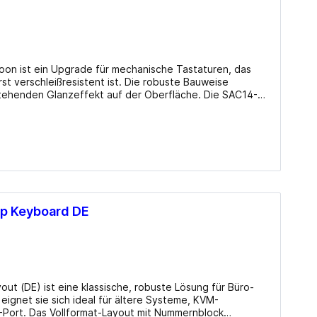
Mainboards Mini-ITX / SoC
Cooling
CPU Kühler
on ist ein Upgrade für mechanische Tastaturen, das
 verschleißresistent ist. Die robuste Bauweise
CPU Wasserkühler AIO
stehenden Glanzeffekt auf der Oberfläche. Die SAC14-
Lüfter Gehäuse
Tastenersatz, sondern verwandeln jedes Keyboard in
lten, heben sich die Kappen deutlich von den restlichen
Lüfter Steuerung
uch. Die Caps sind zudem illuminationsgeeignet
it RGB-Beleuchtungseffekten verwendbar. Das SKILLER
Lüfter Zubehör
ausch verschlissener Tasten für alle Tastaturen mit MX-
Wärmeleitpaste
astenkappenzieher) Kompatibilität: MX-Stem (Cherry,
off (PBT) Double-Shot Farbe: blau Eigenschaften:
Zubehör
durchscheinende Beschriftung (transluzent) Formfaktor: ATX Info beim Hersteller
op Keyboard DE
t (DE) ist eine klassische, robuste Lösung für Büro-
ignet sie sich ideal für ältere Systeme, KVM-
TV-Karten
ort. Das Vollformat-Layout mit Nummernblock