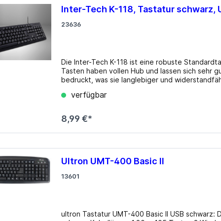
Abmessungen (BxHxT): 445 x 20 x 145 mm Gewicht: 470 g Besonderheiten: spritzwassergeschützt
Inter-Tech K-118, Tastatur schwarz,
Produktbeschreibung / -abbildungen ohne Gewä
23636
Die Inter-Tech K-118 ist eine robuste Standardt
Tasten haben vollen Hub und lassen sich sehr g
bedruckt, was sie langlebiger und widerstandfä
macht unabhängig von Batterien. Details Layout: DE Typ: Rubber Dome Beleuchtung: N/​A
verfügbar
Tastenkappen-Niveau: regulär, mit Rahmen Tas
Nummernblock: Standard Cursorblock: Standard 
Taste: Standard Statusanzeige: Capslock, Num, 
8,99 €*
Verbindung: kabelgebunden (1.3m), USB-A 2.0
Ultron UMT-400 Basic II
13601
ultron Tastatur UMT-400 Basic II USB schwarz: Details USB Computertastatur Deutsches Layout Farbe: