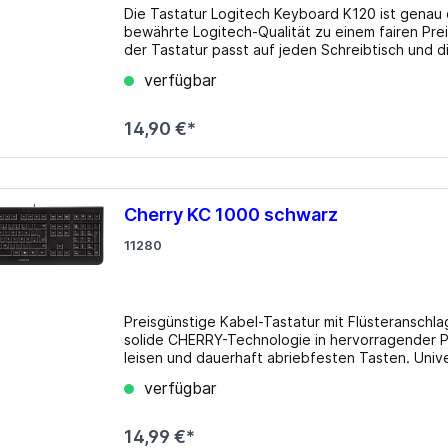
Die Tastatur Logitech Keyboard K120 ist genau 
bewährte Logitech-Qualität zu einem fairen Pr
der Tastatur passt auf jeden Schreibtisch und 
Arbeit zum Vergnügen werden. Details Layout: Deutsch Art des Geräts: Tastatur Farbe: schwarz
verfügbar
Kompatibel zu: PC Anschluss: USB Verbindung: Kabel Tastatur: 105 Haupttasten Nettogewicht: 546
Gramm Zu
14,90 €*
Cherry KC 1000 schwarz
11280
Preisgünstige Kabel-Tastatur mit Flüsteranschl
solide CHERRY-Technologie in hervorragender Pr
leisen und dauerhaft abriebfesten Tasten. Univer
Einsatz. Features Flache, kabelgebundene Tastatur inkl. Cursor- und Nummernblock Flüsteranschlag-
verfügbar
Tasten mit abriebfester Laser-Tastenbeschriftu
(Taschenrechner, E-Mail, Browser, Sleep-Modus)
Status-LEDs Optimiert für professionelle Anforderu
14,99 €*