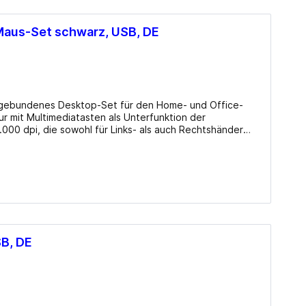
Maus-Set schwarz, USB, DE
elgebundenes Desktop-Set für den Home- und Office-
ur mit Multimediatasten als Unterfunktion der
.000 dpi, die sowohl für Links- als auch Rechtshänder
Abtastung (Maus): LED-rot/​IR 1000dpi Besonderheiten: Nummernblock Info beim Hersteller
B, DE