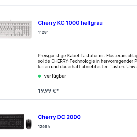
Cherry KC 1000 hellgrau
11281
Preisgünstige Kabel-Tastatur mit Flüsteranschl
solide CHERRY-Technologie in hervorragender Pr
leisen und dauerhaft abriebfesten Tasten. Univer
Einsatz. Features Flache, kabelgebundene Tastatur inkl. Cursor- und Nummernblock Flüsteranschlag-
verfügbar
Tasten mit abriebfester Laser-Tastenbeschriftu
(Taschenrechner, E-Mail, Browser, Sleep-Modus)
Status-LEDs Optimiert für professionelle Anforderu
19,99 €*
Cherry DC 2000
12684