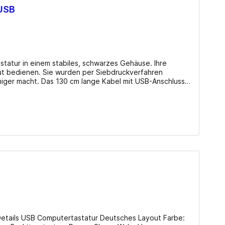
 USB
hr!
astatur in einem stabiles, schwarzes Gehäuse. Ihre
ut bedienen. Sie wurden per Siebdruckverfahren
higer macht. Das 130 cm lange Kabel mit USB-Anschluss
tenkappen-Format: flach Tastenkappen-Kuppe: konkav
Steuertasten: Standard Eingabetaste: Standard Entf-
Rollen Handballenauflage: N/​A Gehäuse: Kunststoff
 Stromversorgung: USB Abmessungen (BxHxT):
446x25x137mm Gewicht: 380g Info beim Hersteller