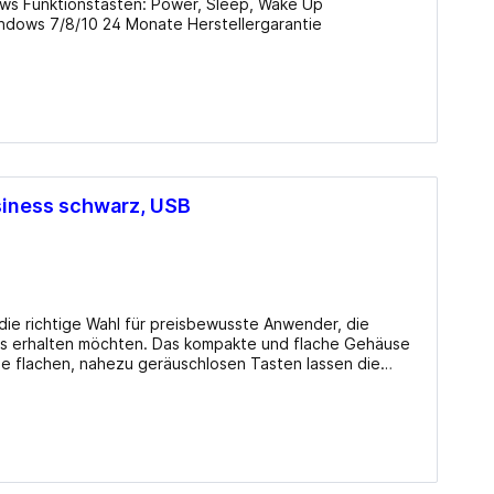
ndows 7/8/10 24 Monate Herstellergarantie
siness schwarz, USB
die richtige Wahl für preisbewusste Anwender, die
eis erhalten möchten. Das kompakte und flache Gehäuse
die flachen, nahezu geräuschlosen Tasten lassen die
 Besonderheiten: spritzwassergeschützt Info beim Hersteller