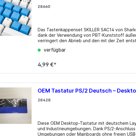
USB 3.0
los
28660
lgebunden
Gehäuse
ms
zteile
Big Tower
Das Tastenkappenset SKILLER SAC14 von Sharko
dank der Verwendung von PBT-Kunststoff äußerst
k Netzteile
HTPC mini-ITX
verringert den Abrieb und den mit der Zeit ent
Midi Tower
Tastenkappen sind nicht nur ein gewöhnlicher 
verfügbar
einen echten Hingucker. Im stylischen Blau geha
µATX Tower
Tasten ab und sorgen für einen individuellen To
gestaltet und somit ebenfalls in Tastaturen m
4,99 €*
SAC14 ist ideal zur Hervorhebung oder dem Aust
Aufnahme. Details Typ: Keycap Set bestehend aus: 14 Tasten, Tasten: Q, W, E, R, T, A, S, D, C, V, Shift
links, Shift rechts, Ctrl, Strg, Keycap Puller (T
Gateron, Kailh, Outemu, etc.) Material: Kunstst
OEM Tastatur PS/2 Deutsch – Deskt
28428
Diese OEM Desktop-Tastatur mit deutschem Layou
und Industrieumgebungen. Dank PS/2-Anschluss e
medien
Erweiterungskarten
Umgebungen oder Mainboards ohne freien USB-P