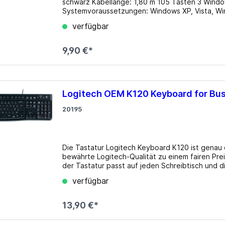
schwarz Kabellänge: 1,80 m 105 Tasten 3 Windows Funktionstasten: Power, Sleep, Wake Up
Systemvoraussetzungen: Windows XP, Vista, Wi
verfügbar
9,90 €*
Logitech OEM K120 Keyboard for Bu
20195
Die Tastatur Logitech Keyboard K120 ist genau 
bewährte Logitech-Qualität zu einem fairen Pr
der Tastatur passt auf jeden Schreibtisch und 
Arbeit zum Vergnügen werden. Details Layout: deutsch Typ: Rubber Dome Beleuchtung: N/A
verfügbar
Tastenkappen-Niveau: regulär, mit Rahmen Tastenkappen-Format: flach Tastenkappen-Kuppe: konkav
Statusanzeige: Capslock, Num, Rollen Handballenauflage: N/A Gehäuse: Kunststoff Verbindung:
kabelgebunden (1.5m), USB Stromversorgung: USB Abmessungen (BxHxT): 450x24x155mm Gewicht:
13,90 €*
550g