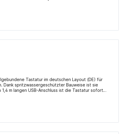
en mit
 Tippgefühl bei hoher Zuverlässigkeit. Status-LEDs für
 jederzeit über den aktuellen Betriebszustand. Die
 Schnellwahltasten im oberen Bereich runden die
 schwarz Produktbeschreibung / -abbildungen ohne Gewähr!
belgebundene Tastatur im deutschen Layout (DE) für
. Dank spritzwassergeschützter Bauweise ist sie
 1,4 m langen USB-Anschluss ist die Tastatur sofort