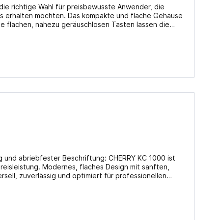
die richtige Wahl für preisbewusste Anwender, die
eis erhalten möchten. Das kompakte und flache Gehäuse
die flachen, nahezu geräuschlosen Tasten lassen die
behör: Anleitung RoHS konform: Ja Info beim Hersteller
ag und abriebfester Beschriftung: CHERRY KC 1000 ist
eisleistung. Modernes, flaches Design mit sanften,
sell, zuverlässig und optimiert für professionellen
ng Bis zu 10 Millionen Tastenbetätigungen 4 Hotkeys
 Plug & Play über USB-Anschluss 3 blau leuchtende
ngen im Office-Betrieb (GS-Zulassung) Details
Layout: Deutsch Art des Geräts: Tastatur Kompatibel zu: PC Verbindung: USB, Kabel Info beim Hersteller