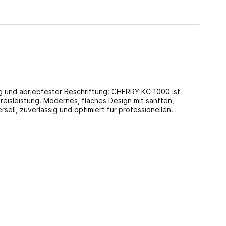
ag und abriebfester Beschriftung: CHERRY KC 1000 ist
eisleistung. Modernes, flaches Design mit sanften,
sell, zuverlässig und optimiert für professionellen
ng Bis zu 10 Millionen Tastenbetätigungen 4 Hotkeys
 Plug & Play über USB-Anschluss 3 blau leuchtende
ngen im Office-Betrieb (GS-Zulassung) Details
Layout: Deutsch Art des Geräts: Tastatur Kompatibel zu: PC Verbindung: USB, Kabel Info beim Hersteller