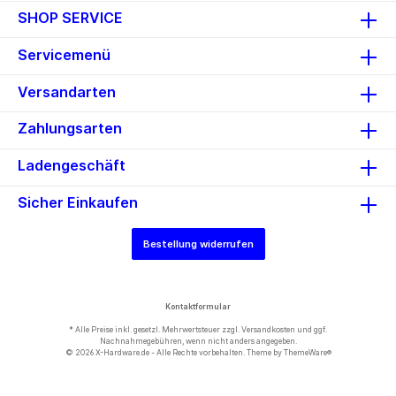
SHOP SERVICE
Servicemenü
Versandarten
Zahlungsarten
Ladengeschäft
Sicher Einkaufen
Bestellung widerrufen
Kontaktformular
* Alle Preise inkl. gesetzl. Mehrwertsteuer zzgl.
Versandkosten
und ggf.
Nachnahmegebühren, wenn nicht anders angegeben.
© 2026 X-Hardware.de - Alle Rechte vorbehalten. Theme by
ThemeWare®