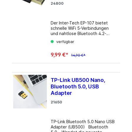
24800
Der Inter-Tech EP-107 bietet
schnelle WiFi 5-Verbindungen
und nahtlose Bluetooth 4.2-
Funktionalität in einem
verfügbar
kompakten Design. Egal, ob Sie
unterwegs sind oder Ihr
9,99 €*
Heimnetzwerk erweitern
14,90 €*
möchten, dieser Adapter bietet
zuverlässige Wireless-
Verbindungen für Ihre Geräte.
Die einfache Plug-and-Play-
TP-Link UB500 Nano,
Installation ermöglicht eine
Bluetooth 5.0, USB
schnelle Inbetriebnahme,
während die fortschrittliche
Adapter
Technologie eine stabile und
21650
schnelle Datenübertragung
gewährleistet. Details Typ:
WLAN-Adapter, WPAN-Adapter
Bauform: 1x USB-Stick
TP-Link Bluetooth 5.0 Nano USB
Anbindung: 1x USB-A 2.0
Adapter (UB500) Bluetooth
(Stecker) Verbindung: 1x WLAN