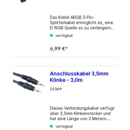
Das Kolink ARGB 3-Pin-
Splitterkabel ermöglicht es, eine
D-RGB-Quelle so zu verlängern,
dass ein ästhetisch
verfügbar
ansprechendes
Beleuchtungssystem aufgebaut
6,99 €*
werden kann. Es verfügt über
standardmäßige 3-polige
adressierbare RGB-Header von
einer Buchse auf zwei Buchsen.
Zwei Steckverbinder männlich
Anschlusskabel 3,5mm
auf männlich liegen bei. Das
Klinke - 3,0m
Splitterkabel kann mit jedem
standardmäßigen 3-Pin-5V-RGB-
22369
Controller oder allen gängigen
RGB-Header großer Mainboard-
Hersteller verwendet werden.
Die Pfeilmarkierung auf dem 3-
Dieses Verbindungskabel verfügt
poligen LED-Stecker ist mit der
über 3,5mm Klinkenstecker und
+5V-Markierung auf dem D-RGB-
hat eine Länge von 3 Metern.
Header auszurichten. Details
Das Kabel eignet sich für die
verfügbar
Länge: 300 Farbe: schwarz
Verbindung von z.B. Soundkarten