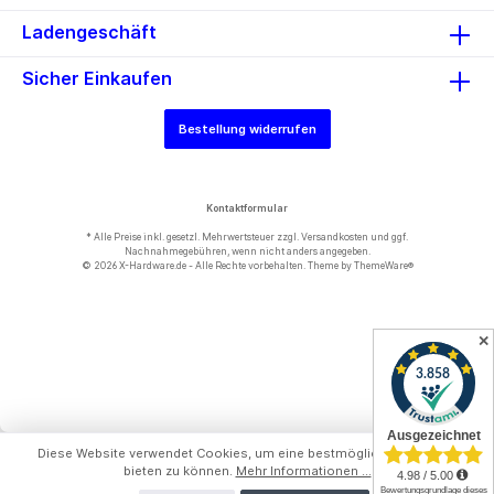
Ladengeschäft
Sicher Einkaufen
Bestellung widerrufen
Kontaktformular
* Alle Preise inkl. gesetzl. Mehrwertsteuer zzgl.
Versandkosten
und ggf.
Nachnahmegebühren, wenn nicht anders angegeben.
© 2026 X-Hardware.de - Alle Rechte vorbehalten. Theme by
ThemeWare®
✕
Diese Website verwendet Cookies, um eine bestmögliche Erfahrung
bieten zu können.
Mehr Informationen ...