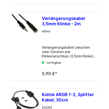
Lautsprecher. Details
Verwendung: Audiokabel Farbe:
schwarz Länge: 2,5 m
Ausführung: 3,5mm Klinke
Verlängerungskabel
Stecker auf 3,5mm Klinke
3,5mm Klinke - 2m
Stecker
6046
Verlängerungskabel zwischen
zwei Geräten per
Klinkenanschluss (3,5mm Klinke).
Details Verwendung: Audiokabel
verfügbar
Farbe: schwarz Länge: 2,0 m
Ausführung: 3,5mm Klinke
5,90 €*
Stecker auf 3,5mm Klinke Buchse
Kolink ARGB 1-2, Splitter
Kabel, 30cm
24282