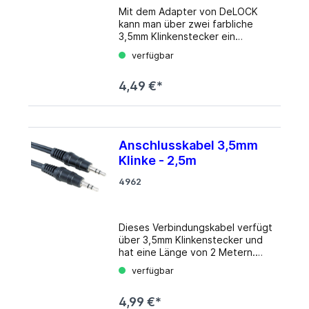
Mit dem Adapter von DeLOCK
kann man über zwei farbliche
3,5mm Klinkenstecker ein
Headset mit seinem Computer
verfügbar
Verbinden. Hierzu werden
einfach die beiden 3,5mm
4,49 €*
Anschlüsse des Adapters mit den
farblich codierten Buchsen des
Computers verbunden und das
Headset an die 3,5mm Buchse
angeschlossen. Details Anschluss
Anschlusskabel 3,5mm
1: von 1x 3,5-mm-Audio 4Pin
Klinke - 2,5m
(Buchse) Anschluss 2: auf 2x 3,5-
mm-Audio 3Pin (Stecker)
4962
Kabellänge: 12 cm Farbe:
Schwarz
Dieses Verbindungskabel verfügt
über 3,5mm Klinkenstecker und
hat eine Länge von 2 Metern.
Das Kabel eignet sich für die
verfügbar
Verbindung von z.B. Soundkarten
oder eines MP3-Players (3,5mm
4,99 €*
Klinke-Ausgang) an PC-