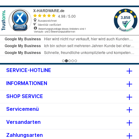
Details Anschlüsse: 1x USB 3.0
(USB 3.2 Gen 1, intern) zu 1x USB
3.1 (USB 3.2 Gen 2, intern)
Geschwindigkeit: max. 5 Gbit/s
Gewinkelt: 90 Grad Info beim
Hersteller
SERVICE-HOTLINE
INFORMATIONEN
SHOP SERVICE
Servicemenü
Versandarten
Zahlungsarten