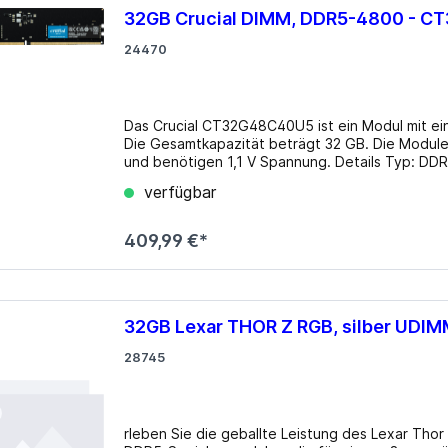
32GB Crucial DIMM, DDR5-4800 - 
24470
Das Crucial CT32G48C40U5 ist ein Modul mit 
Die Gesamtkapazität beträgt 32 GB. Die Module
und benötigen 1,1 V Spannung. Details Typ: DDR5 DIMM 288-Pin, on-die ECC Takt: 4800MHz Module: 1x
32GB JEDEC: PC5-38400U Ranks/Bänke: single ra
verfügbar
to-Column Delay tRCD: 39 (entspricht ~16.25ns)
Spannung: 1.1V Modulhöhe: 32mm Gehäuse: N/​A B
beim Hersteller
409,99 €*
32GB Lexar THOR Z RGB, silber UDI
28745
rleben Sie die geballte Leistung des Lexar Th