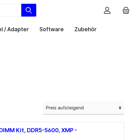
l / Adapter
Software
Zubehör
Mainboards
Silent PC
B-WARE Notebooks
Sound
Netzwerkkarten
SATA-Kabel
Windows
AMD
Headsets / Kopfhörer
Router mit Modem
Mainboards Sockel AM4
Lautsprecher
Mainboards Sockel AM5
Mikrofone
Intel
Soundkarten
Mainboards Sockel 1200
Zubehör
Mainboards Sockel 1700
DIMM Kit, DDR5-5600, XMP -
Mainboards Sockel 1851