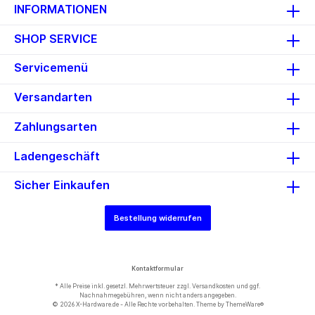
INFORMATIONEN
SHOP SERVICE
Servicemenü
Versandarten
Zahlungsarten
Ladengeschäft
Sicher Einkaufen
Bestellung widerrufen
Kontaktformular
* Alle Preise inkl. gesetzl. Mehrwertsteuer zzgl.
Versandkosten
und ggf.
Nachnahmegebühren, wenn nicht anders angegeben.
© 2026 X-Hardware.de - Alle Rechte vorbehalten. Theme by
ThemeWare®