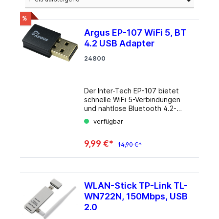
%
Argus EP-107 WiFi 5, BT
4.2 USB Adapter
24800
Der Inter-Tech EP-107 bietet
schnelle WiFi 5-Verbindungen
und nahtlose Bluetooth 4.2-
Funktionalität in einem
verfügbar
kompakten Design. Egal, ob Sie
unterwegs sind oder Ihr
9,99 €*
Heimnetzwerk erweitern
14,90 €*
möchten, dieser Adapter bietet
zuverlässige Wireless-
Verbindungen für Ihre Geräte.
Die einfache Plug-and-Play-
WLAN-Stick TP-Link TL-
Installation ermöglicht eine
WN722N, 150Mbps, USB
schnelle Inbetriebnahme,
während die fortschrittliche
2.0
Technologie eine stabile und