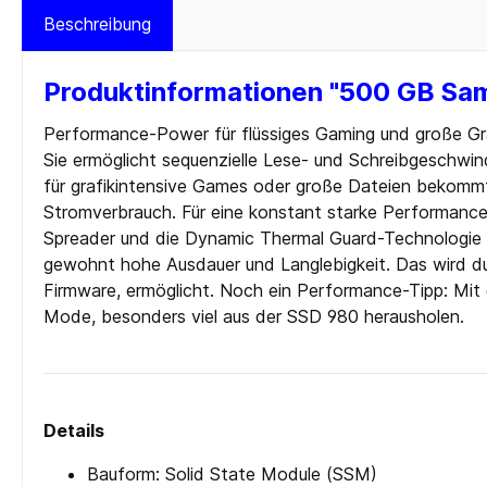
Beschreibung
Cardreader
Medien 
Laufwerke Blue-ray
Medien
Produktinformationen "500 GB Sa
Laufwerke Diskette
Medien
Laufwerke DVD-RW
Medien 
Performance-Power für flüssiges Gaming und große Gr
Sie ermöglicht sequenzielle Lese- und Schreibgeschwin
Laufwerke DVD-RW intern
SD-Kar
für grafikintensive Games oder große Dateien bekomm
USB 2.0
Stromverbrauch. Für eine konstant starke Performance
USB 3.0
Spreader und die Dynamic Thermal Guard-Technologie
gewohnt hohe Ausdauer und Langlebigkeit. Das wird du
Firmware, ermöglicht. Noch ein Performance-Tipp: Mit
Zur Kategorie PC-Komponenten
Mode, besonders viel aus der SSD 980 herausholen.
Details
Bauform: Solid State Module (SSM)