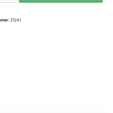
Mainboards Mini-ITX / SoC
Cooling
mmer:
21241
CPU Kühler
CPU Wasserkühler AIO
Lüfter Gehäuse
Lüfter Steuerung
Lüfter Zubehör
Wärmeleitpaste
Zubehör
TV-Karten