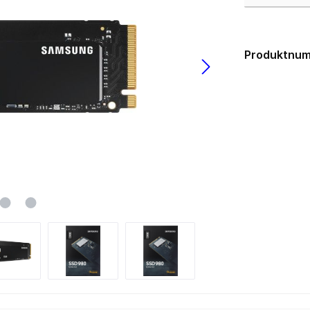
USB 3.0
los
lgebunden
Gehäuse
ms
Produktnu
zteile
Big Tower
k Netzteile
HTPC mini-ITX
Midi Tower
µATX Tower
medien
Erweiterungskarten