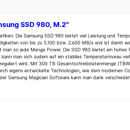
Blu-ray
 CD
msung SSD 980, M.2"
 DVD
Zubehör
afiken: Die Samsung SSD 980 bietet viel Leistung und Temp
digkeiten von bis zu 3.100 bzw. 2.600 MB/s und ist damit w
ten
t man so jede Menge Power. Die SSD 980 bietet ein hohes 
 Sticks
 kann man sich zudem auf ein stabiles Temperaturniveau verl
 Sticks
 reguliert wird. Mit 300 TB Gesamtschreibdatenmenge (TBW
rch eigens entwickelte Technologien, wie dem modernen Con
 der Samsung Magician Software kann man dank verschiedens