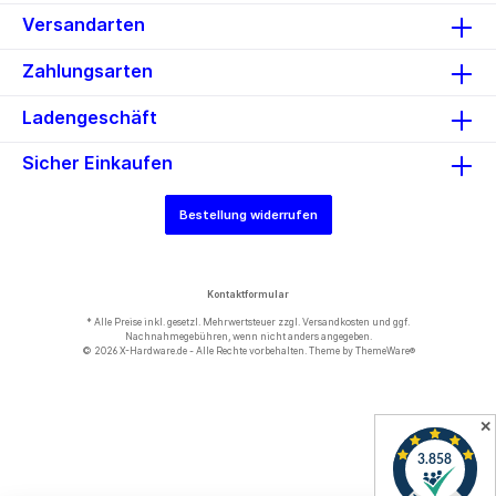
Versandarten
Zahlungsarten
Ladengeschäft
Sicher Einkaufen
Bestellung widerrufen
Kontaktformular
* Alle Preise inkl. gesetzl. Mehrwertsteuer zzgl.
Versandkosten
und ggf.
Nachnahmegebühren, wenn nicht anders angegeben.
© 2026 X-Hardware.de - Alle Rechte vorbehalten. Theme by
ThemeWare®
✕