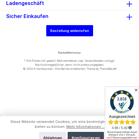
Ladengeschäft
Sicher Einkaufen
Bestellung widerrufen
Kontaktformular
* Alle Preise inkl. gesetzl. Mehrwertsteuer zzgl.
Versandkosten
und ggf.
Nachnahmegebühren, wenn nicht anders angegeben.
© 2026 X-Hardware.de - Alle Rechte vorbehalten. Theme by
ThemeWare®
✕
Diese Website verwendet Cookies, um eine bestmögliche Erfahrung
bieten zu können.
Mehr Informationen ...
Ablehnen
Konfigurieren