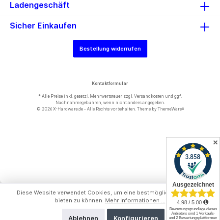
Ladengeschäft
Sicher Einkaufen
Bestellung widerrufen
Kontaktformular
* Alle Preise inkl. gesetzl. Mehrwertsteuer zzgl.
Versandkosten
und ggf.
Nachnahmegebühren, wenn nicht anders angegeben.
© 2026 X-Hardware.de - Alle Rechte vorbehalten. Theme by
ThemeWare®
✕
Diese Website verwendet Cookies, um eine bestmögliche Erfahrung
bieten zu können.
Mehr Informationen ...
Ablehnen
Konfigurieren