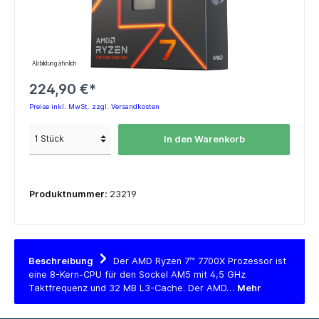
Abbildung ähnlich
224,90 €*
Preise inkl. MwSt. zzgl. Versandkosten
In den Warenkorb
Produktnummer:
23219
Beschreibung
Der AMD Ryzen 7™ 7700X Prozessor ist
eine 8-Kern-CPU für den Sockel AM5 mit 4,5 GHz
Taktfrequenz und 32 MB L3-Cache. Der AMD…
Mehr