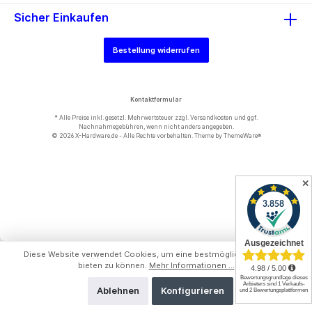
Sicher Einkaufen
Bestellung widerrufen
Kontaktformular
* Alle Preise inkl. gesetzl. Mehrwertsteuer zzgl.
Versandkosten
und ggf.
Nachnahmegebühren, wenn nicht anders angegeben.
© 2026 X-Hardware.de - Alle Rechte vorbehalten. Theme by
ThemeWare®
✕
Diese Website verwendet Cookies, um eine bestmögliche Erfahrung
bieten zu können.
Mehr Informationen ...
Ablehnen
Konfigurieren