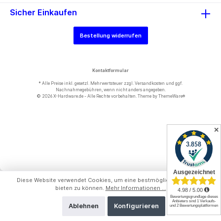
Sicher Einkaufen
Bestellung widerrufen
Kontaktformular
* Alle Preise inkl. gesetzl. Mehrwertsteuer zzgl.
Versandkosten
und ggf.
Nachnahmegebühren, wenn nicht anders angegeben.
© 2026 X-Hardware.de - Alle Rechte vorbehalten. Theme by
ThemeWare®
✕
Diese Website verwendet Cookies, um eine bestmögliche Erfahrung
bieten zu können.
Mehr Informationen ...
Ablehnen
Konfigurieren