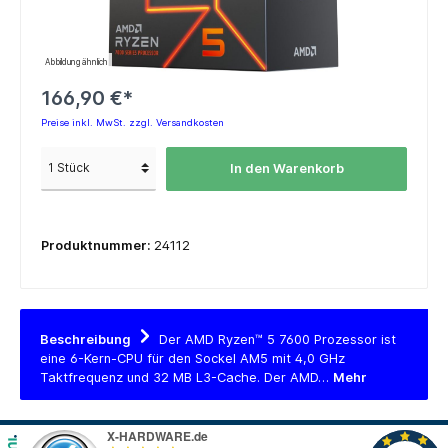
Abbildung ähnlich
166,90 €*
Preise inkl. MwSt. zzgl. Versandkosten
In den Warenkorb
Produktnummer:
24112
Beschreibung
Der AMD Ryzen™ 5 7600 Prozessor ist
eine 6-Kern-CPU für den Sockel AM5 mit 4,0 GHz
Taktfrequenz und 32 MB L3-Cache. Der AMD…
Mehr