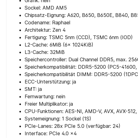
Grafik: nein
Sockel: AMD AM5
Chipsatz-Eignung: A620, B650, B650E, B840, B
Codename: Raphael
Architektur: Zen 4
Fertigung: TSMC 5nm (CCD), TSMC 6nm (IOD)
L2-Cache: 6MiB (6x 1024KiB)
L3-Cache: 32MiB
Speichercontroller: Dual Channel DDR5, max. 256
Speicherkompatibilität: DDR5-5200 (PC5-41600, 
Speicherkompatibilität DIMM: DDR5-5200 (1DPC
ECC-Unterstützung: ja
SMT: ja
Fernwartung: nein
Freier Multiplikator: ja
CPU-Funktionen: AES-NI, AMD-V, AVX, AVX-512,
Systemeignung: 1 Sockel (1S)
PCIe-Lanes: 28x PCIe 5.0 (verfügbar: 24)
Interface: PCIe 4.0 x4