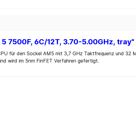
Blu-ray
 CD
 DVD
Zubehör
5 7500F, 6C/12T, 3.70-5.00GHz, tray"
ten
CPU für den Sockel AM5 mit 3,7 GHz Taktfrequenz und 32
 Sticks
und wird im 5nm FinFET Verfahren gefertigt.
 Sticks