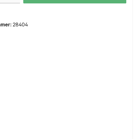
Mainboards Mini-ITX / SoC
Cooling
mmer:
28404
CPU Kühler
CPU Wasserkühler AIO
Lüfter Gehäuse
Lüfter Steuerung
Lüfter Zubehör
Wärmeleitpaste
Zubehör
TV-Karten