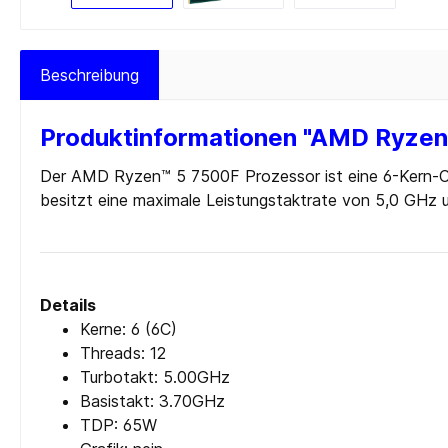
Cardreader
Medien 
Laufwerke Blue-ray
Medien
Beschreibung
Laufwerke Diskette
Medien
Laufwerke DVD-RW
Medien 
Produktinformationen "AMD Ryzen 
Laufwerke DVD-RW intern
SD-Kar
Der AMD Ryzen™ 5 7500F Prozessor ist eine 6-Kern-
USB 2.0
besitzt eine maximale Leistungstaktrate von 5,0 GHz 
USB 3.0
Zur Kategorie PC-Komponenten
Details
Kerne: 6 (6C)
Threads: 12
Turbotakt: 5.00GHz
Basistakt: 3.70GHz
TDP: 65W