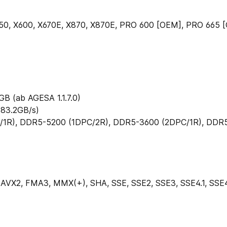
850, X600, X670E, X870, X870E, PRO 600 [OEM], PRO 665 
GB (ab AGESA 1.1.7.0)
83.2GB/​s)
/​1R), DDR5-5200 (1DPC/​2R), DDR5-3600 (2DPC/​1R), DDR
 AVX2, FMA3, MMX(+), SHA, SSE, SSE2, SSE3, SSE4.1, SSE4