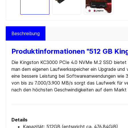
Cardreader
Medien 
Laufwerke Blue-ray
Medien
Laufwerke Diskette
Medien
Beschreibung
Laufwerke DVD-RW
Medien 
Laufwerke DVD-RW intern
SD-Kar
Produktinformationen "512 GB Kin
USB 2.0
USB 3.0
Die Kingston KC3000 PCIe 4.0 NVMe M.2 SSD bietet P
man dem eigenen Laufwerksspeicher ein Upgrade und ver
eine bessere Leistung bei Softwareanwendungen wie 3
Zur Kategorie PC-Komponenten
von bis zu 7.000/3.900 MB/s sorgt das Laufwerk für ve
nach den höchsten Geschwindigkeiten auf dem Markt 
Details
Kapazität: 512GB (entspricht ca. 476.84GiB)