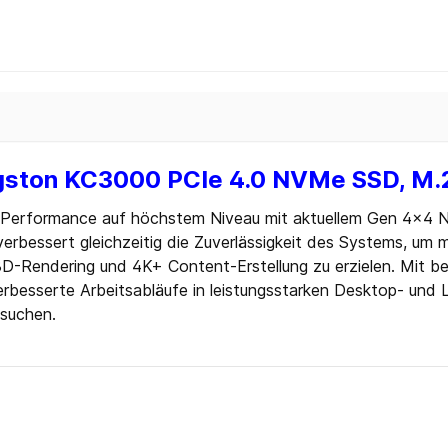
Blu-ray
 CD
 DVD
Zubehör
ten
gston KC3000 PCIe 4.0 NVMe SSD, M.2
 Sticks
 Sticks
erformance auf höchstem Niveau mit aktuellem Gen 4x4 NV
bessert gleichzeitig die Zuverlässigkeit des Systems, um mi
D-Rendering und 4K+ Content-Erstellung zu erzielen. Mit b
rbesserte Arbeitsabläufe in leistungsstarken Desktop- und L
suchen.