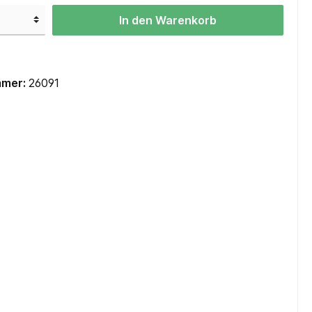
Mainboards Mini-ITX / SoC
In den Warenkorb
Cooling
CPU Kühler
mmer:
26091
CPU Wasserkühler AIO
Lüfter Gehäuse
Lüfter Steuerung
Lüfter Zubehör
Wärmeleitpaste
Zubehör
TV-Karten