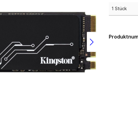
USB 3.0
los
lgebunden
Gehäuse
ms
zteile
Big Tower
Produktnu
k Netzteile
HTPC mini-ITX
Midi Tower
µATX Tower
medien
Erweiterungskarten